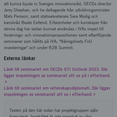
att kunna bjuda in Sveriges innovationsråd, OECDs director
Jerry Sheehan, och ha deltagande från utbildningsminister
Mats Persson, samt statssekreterare Sara Modig och
kansliråd Beate Eellend. Erfarenheter och kunskaper från
denna dag har sedan kunnat användas i IVAs inspel till
forsknings- och innovationspropositionen samt efterföljande
seminarier som hållits på IVA; "Näringslivets FoU
investeringar" och under R2B Summit.
Externa länkar
Länk till seminariet om OECDs STI Outlook 2023. Där
ligger inspelningen av seminariet att se på i efterhand.
Länk till seminariet om vetenskapsdiplomati. Där ligger
inspelningen av seminariet att se i efterhand.
Texten på den här sidan har projektgruppen själv
formulerat. Innehållet är inte granskat av våra