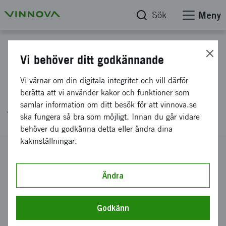
Sök
Meny
Projektdatabas
Vi behöver ditt godkännande
Forsknings- och
Vi värnar om din digitala integritet och vill därför
innovationspolitik i en
berätta att vi använder kakor och funktioner som
samlar information om ditt besök för att vinnova.se
föränderlig värld
ska fungera så bra som möjligt. Innan du går vidare
behöver du godkänna detta eller ändra dina
kakinställningar.
Diarienummer
2023-02799
Ändra
Koordinator
Ingenjörsvetenskapsakademien Iva
-
Kungl
Ingenjörsvetenskapsakademien IVA
Godkänn
Bidrag från Vinnova