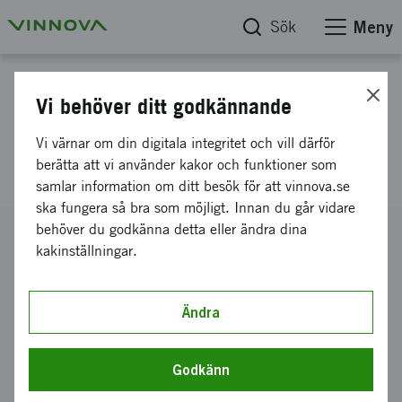
Sök
Meny
Projektdatabas
Vi behöver ditt godkännande
Förbättrad hudgenomföring för
Vi värnar om din digitala integritet och vill därför
benförankrad hörapparat
berätta att vi använder kakor och funktioner som
samlar information om ditt besök för att vinnova.se
ska fungera så bra som möjligt. Innan du går vidare
behöver du godkänna detta eller ändra dina
Diarienummer
kakinställningar.
2004-00495
Koordinator
Göteborgs Universitet
-
Institutionen för cell- och
Ändra
molekylärbiologi
Bidrag från Vinnova
Godkänn
1 980 000 kronor