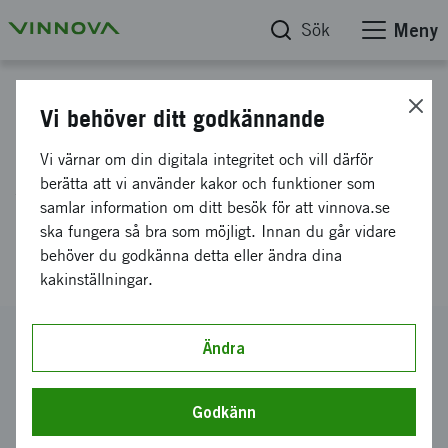
Sök
Meny
Projektdatabas
Vi behöver ditt godkännande
Flygets klimatpåverkan:
Vi värnar om din digitala integritet och vill därför
styrmedel och
berätta att vi använder kakor och funktioner som
samlar information om ditt besök för att vinnova.se
klimatutvärdering av
ska fungera så bra som möjligt. Innan du går vidare
alternativa bränslen
behöver du godkänna detta eller ändra dina
kakinställningar.
Diarienummer
Ändra
2023-01286
Koordinator
Godkänn
Chalmers Tekniska Högskola AB
-
Chalmers Tekniska
Högskola Inst f Rymd-geo & miljövetenskap