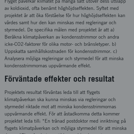
Flyget påverkar klimatet på många sätt utöver dess utsläpp
av koldioxid, ofta benämt höghöjdseffekten. Syftet med
projektet är att öka förståelse för hur höghöjdseffekten kan
värdes samt hur den kan minskas med regleringar och
styrmedel. De specifika målen med projektet är att a)
Beräkna klimatpåverkan av kondensstrimmor och andra
icke-CO2-faktorer för olika motor- och bränsletyper. b)
Uppskatta samhällskostnaden för kondensstrimmor. c)
Analysera möjliga regleringar och styrmedel för att minska
kondensstrimmornas uppvärmande effekt.
Förväntade effekter och resultat
Projektets resultat förväntas leda till att flygets
klimatpåverkan ska kunna minskas via regleringar och
styrmedel riktade mot att minska kondensstrimmornas
uppvärmande effekt. För att åstadkomma detta kommer
projektet leda till: *En tränad postdoktor med inriktning på
flygets klimatpåverkan och möjliga styrmedel för att minska