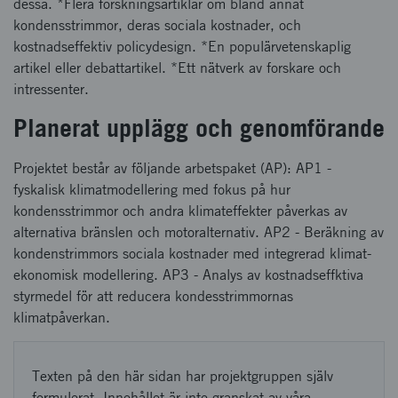
dessa. *Flera forskningsartiklar om bland annat
kondensstrimmor, deras sociala kostnader, och
kostnadseffektiv policydesign. *En populärvetenskaplig
artikel eller debattartikel. *Ett nätverk av forskare och
intressenter.
Planerat upplägg och genomförande
Projektet består av följande arbetspaket (AP): AP1 -
fyskalisk klimatmodellering med fokus på hur
kondensstrimmor och andra klimateffekter påverkas av
alternativa bränslen och motoralternativ. AP2 - Beräkning av
kondenstrimmors sociala kostnader med integrerad klimat-
ekonomisk modellering. AP3 - Analys av kostnadseffktiva
styrmedel för att reducera kondesstrimmornas
klimatpåverkan.
Texten på den här sidan har projektgruppen själv
formulerat. Innehållet är inte granskat av våra