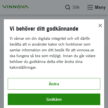
Sök
Meny
Projektdatabas
Vi behöver ditt godkännande
Färdplan för mobilitetshubbar
Vi värnar om din digitala integritet och vill därför
berätta att vi använder kakor och funktioner som
samlar information om ditt besök för att vinnova.se
Diarienummer
ska fungera så bra som möjligt. Innan du går vidare
2022-01397
behöver du godkänna detta eller ändra dina
kakinställningar.
Koordinator
Uppsala Kommun
-
Uppsala kommun
Stadsbyggnadsförvaltningen
Ändra
Bidrag från Vinnova
281 411 kronor
Godkänn
Projektets löptid