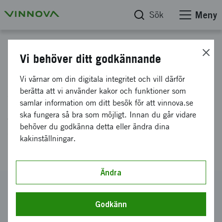
Sök
Meny
Projektdatabas
Vi behöver ditt godkännande
Extraktion och detektions
Vi värnar om din digitala integritet och vill därför
system för min invasiv
berätta att vi använder kakor och funktioner som
samlar information om ditt besök för att vinnova.se
glukosmätning med RF
ska fungera så bra som möjligt. Innan du går vidare
spektroskopi och
behöver du godkänna detta eller ändra dina
kakinställningar.
kiselbaserade mikronålar
Ändra
Diarienummer
2013-03898
Godkänn
Koordinator