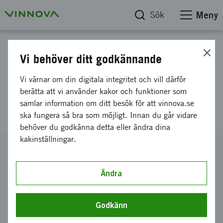
Sök
Meny
Projektdatabas
Vi behöver ditt godkännande
EURIPIDES-3DICE - 3D
Vi värnar om din digitala integritet och vill därför
Integration of Chips using
berätta att vi använder kakor och funktioner som
samlar information om ditt besök för att vinnova.se
Embedding technologies
ska fungera så bra som möjligt. Innan du går vidare
behöver du godkänna detta eller ändra dina
kakinställningar.
Diarienummer
2009-00376
Ändra
Koordinator
Replisaurus Technologies Aktiebolag
Godkänn
Bidrag från Vinnova
2 800 000 kronor