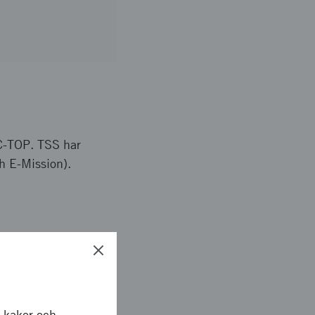
CC-TOP. TSS har
h E-Mission).
n är ett stort EU
strera
 (E-projekt) genom
r kakor och