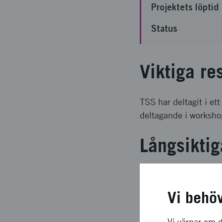
Projektets löptid
Status
Viktiga re
TSS har deltagit i et
deltagande i worksho
Långsiktig
TSS har skapat värde
projekt (http://www.g
Vi behö
elektromobilitet. TSS
kontakter med samtlig
Vi värnar om d