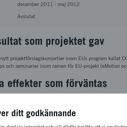
december 2011
-
maj 2012
Avslutat
sultat som projektet gav
t nytt projektförslagskonsortier inom EUs program kallat 
ps och seminarier inom ramen för EU-projekt (eMotion oc
a effekter som förväntas
fulla kontakter med Green eMotion projektet. Green eMotio
reenemotion-project.eu/) vars syfte är att storskligt demon
ver ditt godkännande
 har varit aktivt i projektet E-mission i öresundsregionen
a deltagare i projektet
in digitala integritet och vill därför berätta att vi använde