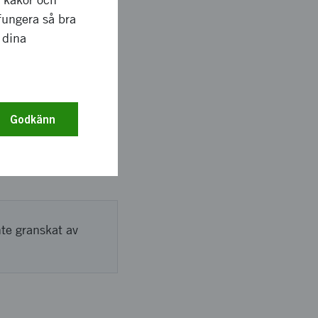
fungera så bra
 dina
1 2011 - Deltagande
ns öresund
-TOP med syfte att
Godkänn
ch presentation vid
 Deltagande i E-
nte granskat av