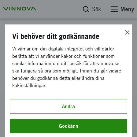
Sök
Meny
Projektdatabas
Vi behöver ditt godkännande
Energieffektiva och hållbara
Vi värnar om din digitala integritet och vill därför
metalliska 3D-skrivna antenner
berätta att vi använder kakor och funktioner som
samlar information om ditt besök för att vinnova.se
och mikrovågskomponenter för
ska fungera så bra som möjligt. Innan du går vidare
6G (SEMA)
behöver du godkänna detta eller ändra dina
kakinställningar.
Diarienummer
Ändra
2024-02437
Koordinator
Godkänn
Kungliga Tekniska Högskolan
-
Kungliga Tekniska
Högskolan Inst för elektroteknik