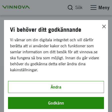
Sök
Meny
Projektdatabas
Vi behöver ditt godkännande
Elkraftsdistribution till 6G
Vi värnar om din digitala integritet och vill därför
edgenoder med hög
berätta att vi använder kakor och funktioner som
samlar information om ditt besök för att vinnova.se
effektdensitet
ska fungera så bra som möjligt. Innan du går vidare
behöver du godkänna detta eller ändra dina
kakinställningar.
Diarienummer
2025-01655
Ändra
Koordinator
RISE Research Institutes of Sweden AB
Godkänn
Bidrag från Vinnova
99 730 kronor