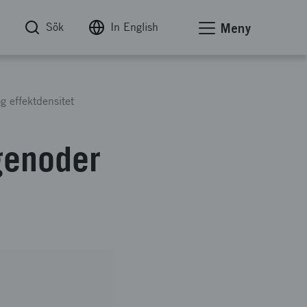
Sök
In English
Meny
g effektdensitet
dgenoder
B