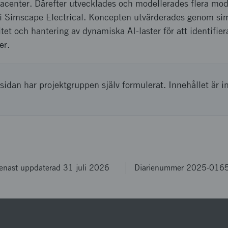
atacenter. Därefter utvecklades och modellerades flera mo
 i Simscape Electrical. Koncepten utvärderades genom sim
itet och hantering av dynamiska AI-laster för att identifie
er.
sidan har projektgruppen själv formulerat. Innehållet är i
enast uppdaterad 31 juli 2026
Diarienummer 2025-016