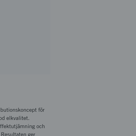
ibutionskoncept för
d elkvalitet.
 effektutjämning och
 Resultaten ger