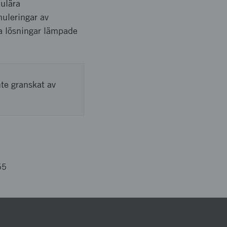
dulära
uleringar av
ra lösningar lämpade
nte granskat av
55