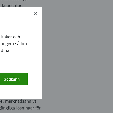
 datacenter.
er genom att visa hur
r kakor och
 om 800 V DC-
fungera så bra
ket kan minska
 dina
datacenter.
 och
Godkänn
ie, marknadsanalys
ängliga lösningar för