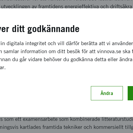
 utvecklingen av framtidens energieffektiva och driftsäkra
a effekter som förväntas
ver ditt godkännande
 effekt avser utvecklingen av mer energieffektiva datacent
in digitala integritet och vill därför berätta att vi använde
butionssystem kan utformas. Resultaten gav ökad kunskap
 samlar information om ditt besök för att vinnova.se ska 
effektutjämning och användning av superkondensatorer, vil
Innan du går vidare behöver du godkänna detta eller ändra
ättra elkvaliteten och underlätta integrationen av framtida 
gar.
ett värdefullt underlag för fortsatt forskning, innovation
nom området.
Ändra
ch genomförande
s som ett examensarbete som kombinerade litteraturstud
ningsvis kartlades framtida tekniker och kommersiellt tillg