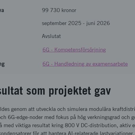
va
99 730 kronor
september 2025
-
juni 2026
Avslutat
6G - Kompetensförsörjning
ng
6G - Handledning av examensarbete
sultat som projektet gav
lldes genom att utveckla och simulera modulära kraftdistr
och 6G-edge-noder med fokus på hög verkningsgrad och go
å med viktiga resultat kring 800 V DC-distribution, aktiv
ndensatorer för att hantera AI-relaterade lastvariationer.