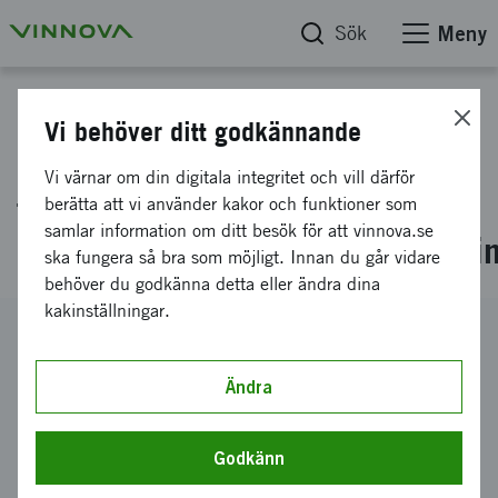
Sök
Meny
Projektdatabas
Vi behöver ditt godkännande
Effektreglering av pilotsignaler
Vi värnar om din digitala integritet och vill därför
för
berätta att vi använder kakor och funktioner som
samlar information om ditt besök för att vinnova.se
intercellinterferensundertryckni
ska fungera så bra som möjligt. Innan du går vidare
behöver du godkänna detta eller ändra dina
kakinställningar.
Diarienummer
2025-04383
Ändra
Koordinator
Ericsson AB
Godkänn
Bidrag från Vinnova
100 000 kronor