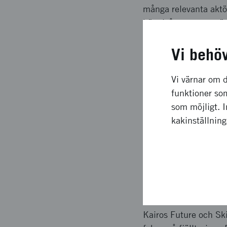
många relevanta aktö
högnivåevent, men äve
aktörer under arbete.
Vi behö
Långsiktig
Vi värnar om d
funktioner som
I och med lanseringen
som möjligt. 
påverka individers re
kakinställnin
framsynsmetoder bort
aktörer liknande lösn
kunna innebära ytter
Upplägg o
Kairos Future och Sk