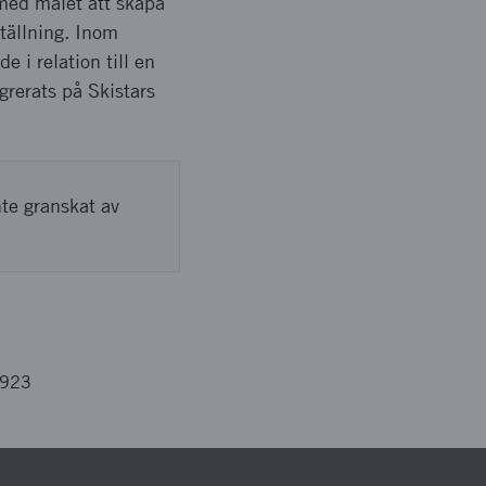
 med målet att skapa
tällning. Inom
e i relation till en
grerats på Skistars
nte granskat av
2923