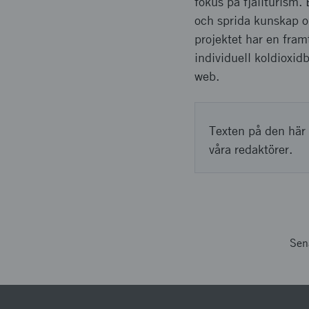
fokus på fjällturism.
och sprida kunskap o
projektet har en framt
individuell koldioxid
web.
Texten på den här 
våra redaktörer.
Sen