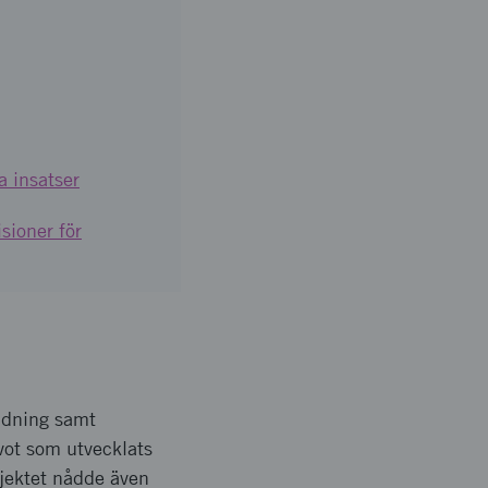
 insatser
sioner för
ridning samt
kvot som utvecklats
ojektet nådde även