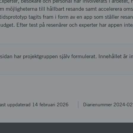
 Experter, besökare och personal har involverats i arbetet,
m möjligheterna till hållbart resande samt accelerera oms
idsprototyp tagits fram i form av en app som ställer resand
budget. Efter test på resenärer och experter har appen inte
sidan har projektgruppen själv formulerat. Innehållet är i
ast uppdaterad 14 februari 2026
Diarienummer 2024-0