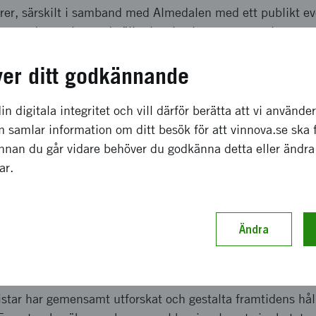
rer, särskilt i samband med Almedalen med ett publikt eve
n goda resultat vad gäller involvering av personal, expert
ver ditt godkännande
a effekter som förväntas
in digitala integritet och vill därför berätta att vi använde
 samlar information om ditt besök för att vinnova.se ska 
 av en skarp tjänst tillsammans med Skistar så har projekt
Innan du går vidare behöver du godkänna detta eller ändra
sval och dels fungera som ett positivt exempel på tillämp
gar.
om experimenterande. Framöver finns det även möjlighet a
ingar som white label-tjänst och sådana diskussioner pågår
ligare spridning och genomslag.
Ändra
ch genomförande
istar har gemensamt utforskat och gestalta framtidens hå