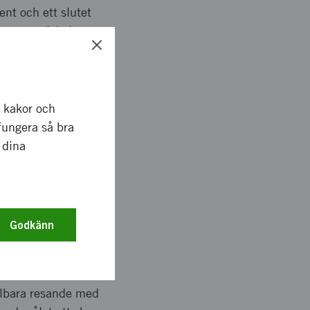
nt och ett slutet
er, samt lokala
r kakor och
fungera så bra
et potential att dels
 dina
ningen av
tt erbjuda fler
 redan, vilket skulle
Godkänn
llbara resande med