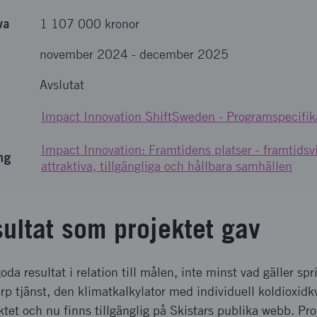
va
1 107 000 kronor
november 2024
-
december 2025
Avslutat
Impact Innovation ShiftSweden - Programspecifika
Impact Innovation: Framtidens platser - framtidsvi
ng
attraktiva, tillgängliga och hållbara samhällen
sultat som projektet gav
da resultat i relation till målen, inte minst vad gäller sp
rp tjänst, den klimatkalkylator med individuell koldioxid
tet och nu finns tillgänglig på Skistars publika webb. Pr