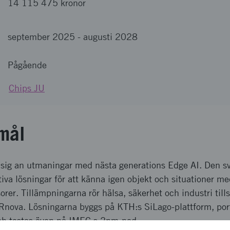
14 115 475 kronor
september 2025
-
augusti 2028
Pågående
Chips JU
mål
r sig an utmaningar med nästa generations Edge AI. Den 
tiva lösningar för att känna igen objekt och situationer m
rer. Tillämpningarna rör hälsa, säkerhet och industri ti
 IRnova. Lösningarna byggs på KTH:s SiLago-plattform, po
h testas även på IMEC:s 2nm-nod.