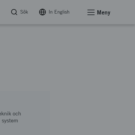
Sök
In English
Meny
eknik och
a system