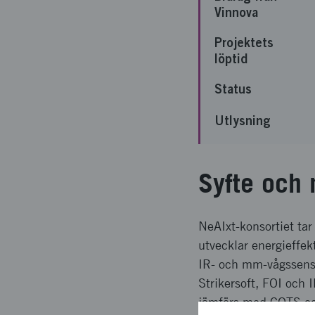
Vinnova
Projektets
löptid
Status
Utlysning
Syfte och 
NeAIxt-konsortiet ta
utvecklar energieffek
IR- och mm-vågssenso
Strikersoft, FOI och
jämförs med COTS oc