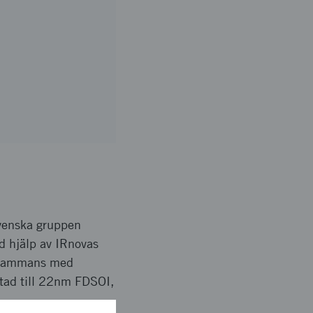
svenska gruppen
ed hjälp av IRnovas
llsammans med
rtad till 22nm FDSOI,