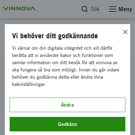
Sök
Meny
Projektdatabas
Vi behöver ditt godkännande
Chalmers Innovation
Vi värnar om din digitala integritet och vill därför
berätta att vi använder kakor och funktioner som
samlar information om ditt besök för att vinnova.se
Diarienummer
ska fungera så bra som möjligt. Innan du går vidare
2015-00215
behöver du godkänna detta eller ändra dina
kakinställningar.
Koordinator
STIFTELSEN CHALMERS INNOVATION
-
Chalmers
Innovation - Stena Center
Ändra
Bidrag från Vinnova
3 900 000 kronor
Godkänn
Projektets löptid