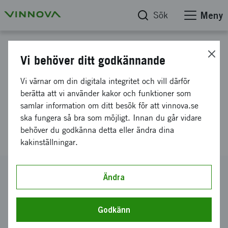
Sök
Meny
Projektdatabas
Vi behöver ditt godkännande
CAMP: Kontextmedveten
Vi värnar om din digitala integritet och vill därför
uppdragsplanering och
berätta att vi använder kakor och funktioner som
samlar information om ditt besök för att vinnova.se
distribuerad exekvering av
ska fungera så bra som möjligt. Innan du går vidare
heterogena lagkamrater
behöver du godkänna detta eller ändra dina
kakinställningar.
Diarienummer
Ändra
2024-01943
Koordinator
Godkänn
Saab AB