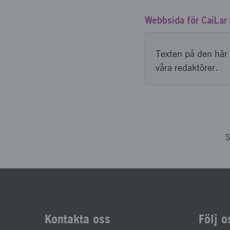
Webbsida för CaiLar
Texten på den här 
våra redaktörer.
S
Kontakta oss
Följ o