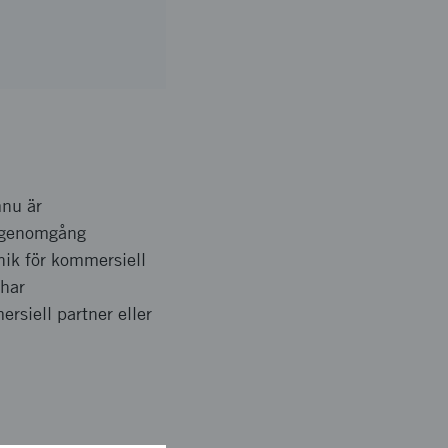
mnu är
asgenomgång
nik för kommersiell
 har
siell partner eller