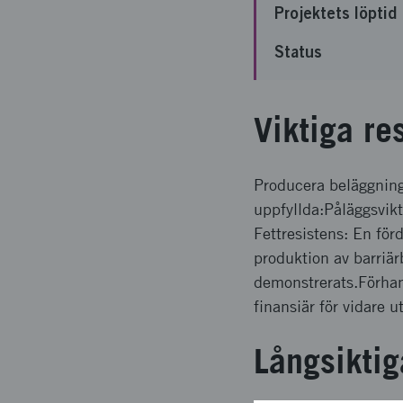
Projektets löptid
Status
Viktiga re
Producera beläggning
uppfyllda:Påläggsvik
Fettresistens: En fö
produktion av barriä
demonstrerats.Förhan
finansiär för vidare 
Långsiktig