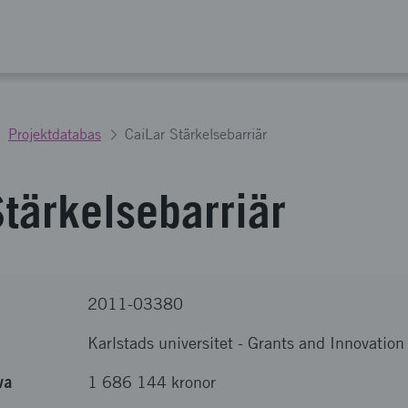
Projektdatabas
CaiLar Stärkelsebarriär
Stärkelsebarriär
2011-03380
Karlstads universitet
-
Grants and Innovation 
va
1 686 144 kronor