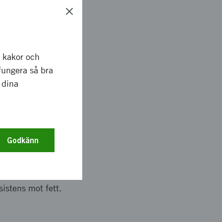
aterialet ger inte
r barriäregenskaper
 delvis kunna ersätta
nationell tillväxt
r kakor och
 pilottester och
fungera så bra
 dina
nligt planerna.
Godkänn
ats. Kommersiell
ecklingen mot en
oduktkrav som
istens mot fett.