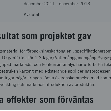
december 2011
-
december 2013
Avslutat
sultat som projektet gav
smaterial för förpackningskartong enl. specifikationerso
t 10 g/m2 (tot. för 1-3 lager).Vattenånggenomgång Syrg
rdjupad marknads- och konkurrentanalys har utförts.En tek
rbestruken kartong med existerande appliceringsprocesser
dlingar pågår kringen första överenskommelse med kommer
utveckling och marknadsintroduktion av produkten.
a effekter som förväntas