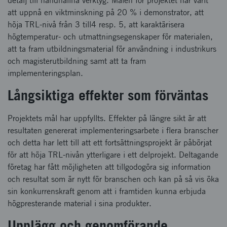
detalj till handhållna verktyg. Målen för projektet har varit
att uppnå en viktminskning på 20 % i demonstrator, att
höja TRL-nivå från 3 till4 resp. 5, att karaktärisera
högtemperatur- och utmattningsegenskaper för materialen,
att ta fram utbildningsmaterial för användning i industrikurs
och magisterutbildning samt att ta fram
implementeringsplan.
Långsiktiga effekter som förväntas
Projektets mål har uppfyllts. Effekter på längre sikt är att
resultaten genererat implementeringsarbete i flera branscher
och detta har lett till att ett fortsättningsprojekt är påbörjat
för att höja TRL-nivån ytterligare i ett delprojekt. Deltagande
företag har fått möjligheten att tillgodogöra sig information
och resultat som är nytt för branschen och kan på så vis öka
sin konkurrenskraft genom att i framtiden kunna erbjuda
högpresterande material i sina produkter.
Upplägg och genomförande