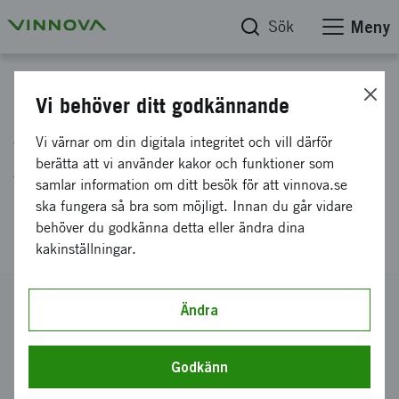
Sök
Meny
Projektdatabas
Vi behöver ditt godkännande
Avancerade
Vi värnar om din digitala integritet och vill därför
Aluminiumlegeringar i
berätta att vi använder kakor och funktioner som
samlar information om ditt besök för att vinnova.se
strukturella lätta komponenter
ska fungera så bra som möjligt. Innan du går vidare
(Triple A)
behöver du godkänna detta eller ändra dina
kakinställningar.
Diarienummer
Ändra
2014-05128
Koordinator
Godkänn
Swerea SWECAST AB