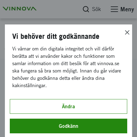
Sök
Meny
Projektdatabas
Vi behöver ditt godkännande
Atley Solutions
Vi värnar om din digitala integritet och vill därför
berätta att vi använder kakor och funktioner som
samlar information om ditt besök för att vinnova.se
Diarienummer
ska fungera så bra som möjligt. Innan du går vidare
2022-03567
behöver du godkänna detta eller ändra dina
kakinställningar.
Koordinator
Atley Solutions AB
Bidrag från Vinnova
Ändra
125 000 kronor
Projektets löptid
Godkänn
november 2022
-
december 2023