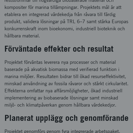
restströmmar till högvärdiga biobaserade material och
kompositer för marina tillämpningar. Projektets mål är att
etablera en integrerad värdekedja från råvara till färdig
produkt, validera lösningar på TRL 6–7 samt stärka Europas
konkurrenskraft inom bioekonomi, industriell bioteknik och
hållbara material.
Förväntade effekter och resultat
Projektet förväntas leverera nya processer och material
baserade på akvatisk biomassa med verifierad funktion i
marina miljöer. Resultaten bidrar till ökad resurseffektivitet,
minskad användning av fossila råvaror och stärkt cirkularitet.
Effekterna omfattar nya affärsmöjligheter, ökad industriell
implementering av biobaserade lösningar samt minskad
miljö- och klimatpåverkan genom hållbara värdekedjor.
Planerat upplägg och genomförande
Projektet genomförs genom fyra integrerade arbetspaket.