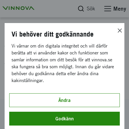
Sök
Meny
Projektdatabas
Vi behöver ditt godkännande
AQUANOVA - Nya
Vi värnar om din digitala integritet och vill därför
konverterings- och
berätta att vi använder kakor och funktioner som
samlar information om ditt besök för att vinnova.se
valoriseringsprocesser för
ska fungera så bra som möjligt. Innan du går vidare
marin biomassa till avancerade
behöver du godkänna detta eller ändra dina
kakinställningar.
kompositmaterial
Ändra
Diarienummer
2026-01171
Godkänn
Koordinator