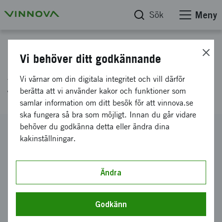
Sök
Meny
Projektdatabas
Vi behöver ditt godkännande
Ansökan koordineringsmedel
Vi värnar om din digitala integritet och vill därför
för Produktion2030 etapp 3
berätta att vi använder kakor och funktioner som
samlar information om ditt besök för att vinnova.se
ska fungera så bra som möjligt. Innan du går vidare
behöver du godkänna detta eller ändra dina
Diarienummer
kakinställningar.
2020-01908
Koordinator
Föreningen Teknikföretagen i Sverige
Ändra
Bidrag från Vinnova
19 200 000 kronor
Godkänn
Projektets löptid