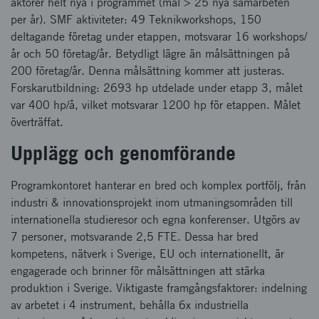
aktörer helt nya i programmet (mål > 25 nya samarbeten
per år). SMF aktiviteter: 49 Teknikworkshops, 150
deltagande företag under etappen, motsvarar 16 workshops/
år och 50 företag/år. Betydligt lägre än målsättningen på
200 företag/år. Denna målsättning kommer att justeras.
Forskarutbildning: 2693 hp utdelade under etapp 3, målet
var 400 hp/å, vilket motsvarar 1200 hp för etappen. Målet
överträffat.
Upplägg och genomförande
Programkontoret hanterar en bred och komplex portfölj, från
industri & innovationsprojekt inom utmaningsområden till
internationella studieresor och egna konferenser. Utgörs av
7 personer, motsvarande 2,5 FTE. Dessa har bred
kompetens, nätverk i Sverige, EU och internationellt, är
engagerade och brinner för målsättningen att stärka
produktion i Sverige. Viktigaste framgångsfaktorer: indelning
av arbetet i 4 instrument, behålla 6x industriella