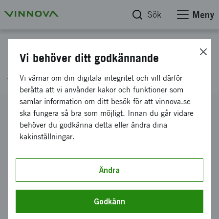
Sök
Meny
Projektdatabas
Vi behöver ditt godkännande
Aifloo - Born Global
Vi värnar om din digitala integritet och vill därför
berätta att vi använder kakor och funktioner som
samlar information om ditt besök för att vinnova.se
Diarienummer
ska fungera så bra som möjligt. Innan du går vidare
2016-01720
behöver du godkänna detta eller ändra dina
kakinställningar.
Koordinator
Aifloo AB
Bidrag från Vinnova
Ändra
250 000 kronor
Projektets löptid
Godkänn
februari 2016
-
maj 2016