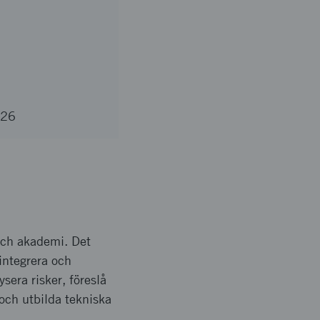
026
och akademi. Det
integrera och
sera risker, föreslå
 och utbilda tekniska