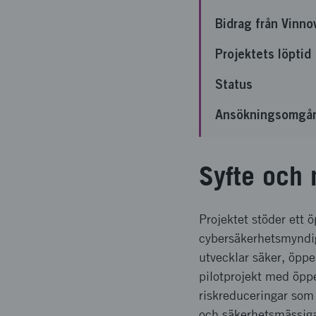
Bidrag från Vinno
Projektets löptid
Status
Ansökningsomgå
Syfte och 
Projektet stöder ett
cybersäkerhetsmyndig
utvecklar säker, öpp
pilotprojekt med öppe
riskreduceringar som s
och säkerhetsmässig