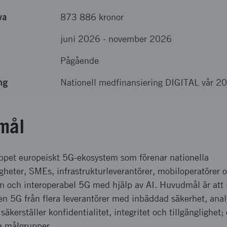
va
873 886 kronor
juni 2026
-
november 2026
Pågående
ng
Nationell medfinansiering DIGITAL vår 2
mål
 öppet europeiskt 5G-ekosystem som förenar nationella
heter, SMEs, infrastrukturleverantörer, mobiloperatörer 
en och interoperabel 5G med hjälp av AI. Huvudmål är att 
n 5G från flera leverantörer med inbäddad säkerhet, analy
äkerställer konfidentialitet, integritet och tillgänglighet;
a målgrupper.