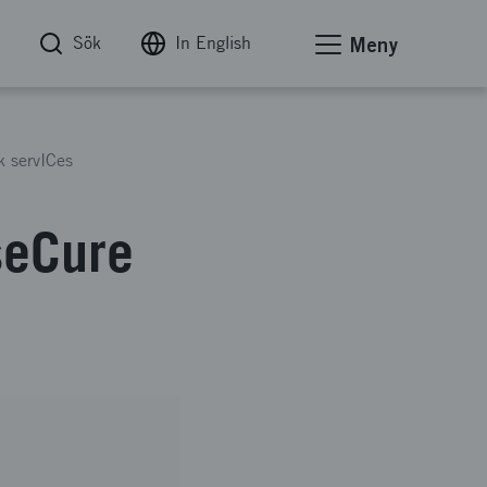
Sök
In English
Meny
 servICes
seCure