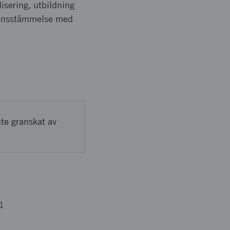
disering, utbildning
erensstämmelse med
nte granskat av
1