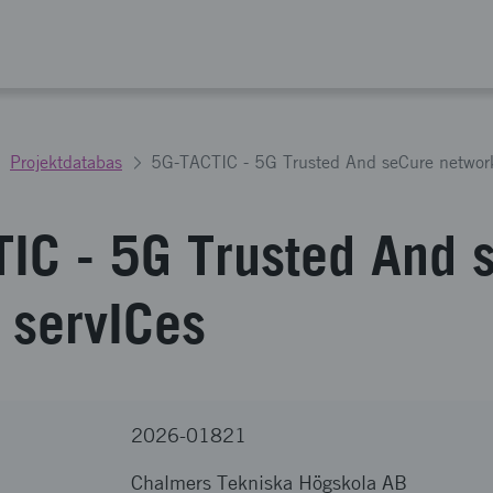
Projektdatabas
5G-TACTIC - 5G Trusted And seCure network
IC - 5G Trusted And 
 servICes
2026-01821
Chalmers Tekniska Högskola AB