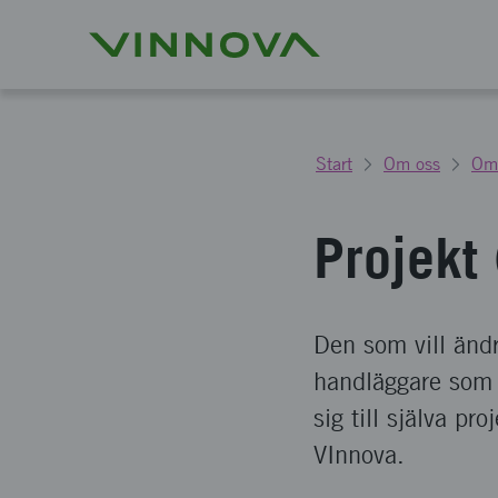
Start
Om oss
Om
Projekt
Den som vill ändr
handläggare som h
sig till själva p
VInnova.