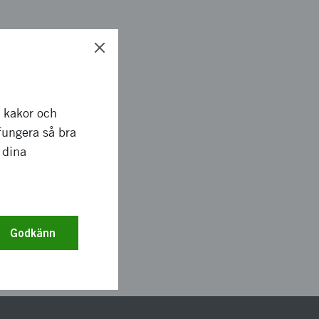
Granska rapport
->
r kakor och
ån Startrapporten.
fungera så bra
pporten.
 dina
lägga till den nya.
Godkänn