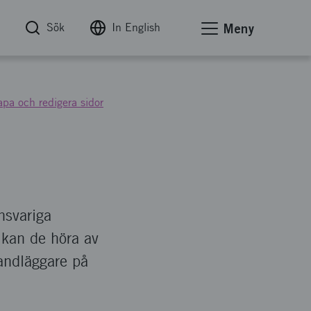
Sök
In English
Meny
pa och redigera sidor
nsvariga
 kan de höra av
handläggare på