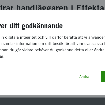
drar handläggaren i Effekta
Rapp plan
en
-> Startrapport eller Slutrapport -> Fönstret
ver ditt godkännande
ktsammanfattning -> Externa länkar.
in digitala integritet och vill därför berätta att vi använde
en har kommit in och blivit godkänd gör man ändringen fr
 samlar information om ditt besök för att vinnova.se ska 
mmit in och blivit godkänd gör man ändringen från Slutra
Innan du går vidare behöver du godkänna detta eller ändra
gar.
a den befintliga länken utan man får ta bort den gamla och 
Ändra
Senast uppdaterad 24 juni 2025