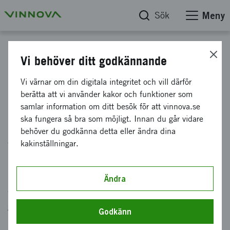
Sök
Meny
Övriga funktioner vi använder
Vi behöver ditt godkännande
Göra en ompekning (redirect)
Vi värnar om din digitala integritet och vill därför
berätta att vi använder kakor och funktioner som
samlar information om ditt besök för att vinnova.se
En ompekning, eller en redirect, skickar
ska fungera så bra som möjligt. Innan du går vidare
besökaren till en annan sida än den den url de
behöver du godkänna detta eller ändra dina
försöker nå. Det vill säga, när de skriver in en
kakinställningar.
url kommer de pekas om till en annan sida. Det
betyder att varje gång du ändrar en url, tar bort
Ändra
en sida eller flyttar en sida i strukturen bör du
göra en ompekning så att besökarna hittar rätt.
Godkänn