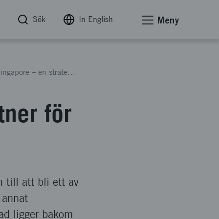
Sök
In English
Meny
Singapore – en strategisk partner för svensk innovation
tner för
till att bli ett av
 annat
Vad ligger bakom