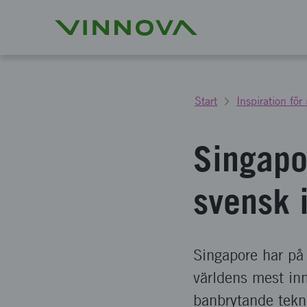
Start
Inspiration för
Singapor
svensk 
Singapore har på k
världens mest in
banbrytande tekni