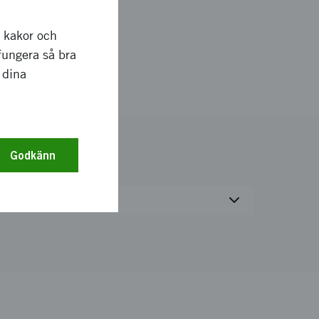
r kakor och
fungera så bra
 dina
Godkänn