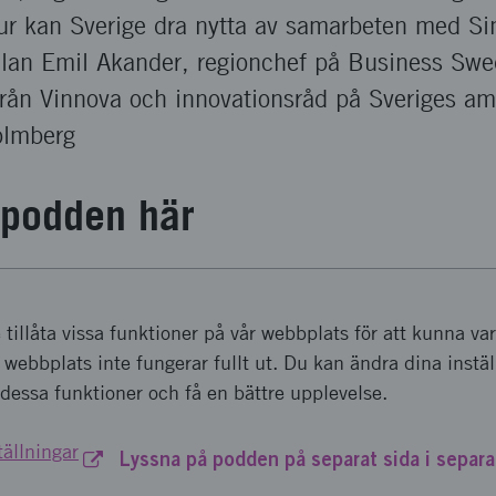
r kan Sverige dra nytta av samarbeten med Si
llan Emil Akander, regionchef på Business Sw
från Vinnova och innovationsråd på Sveriges a
olmberg
 podden här
e tillåta vissa funktioner på vår webbplats för att kunna 
r webbplats inte fungerar fullt ut. Du kan ändra dina instä
ta dessa funktioner och få en bättre upplevelse.
ällningar
Lyssna på podden på separat sida i separa