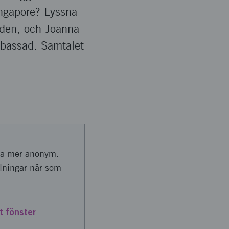
ngapore? Lyssna
eden, och Joanna
mbassad. Samtalet
vara mer anonym.
llningar när som
t fönster