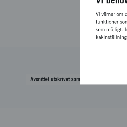
Vi behö
Vi värnar om d
funktioner som
som möjligt. 
kakinställnin
Avsnittet utskrivet som text