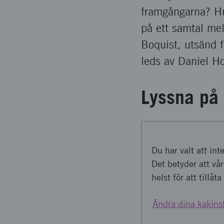
framgångarna? Hu
på ett samtal me
Boquist, utsänd 
leds av Daniel H
Lyssna på
Du har valt att int
Det betyder att vå
helst för att tillå
Ändra dina kakinst