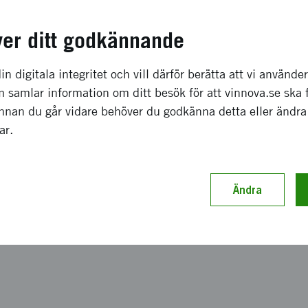
ce Reichel
ver ditt godkännande
in digitala integritet och vill därför berätta att vi använde
 samlar information om ditt besök för att vinnova.se ska 
Innan du går vidare behöver du godkänna detta eller ändra
mellan Beatrice Reichel, Totalförsvarets forskningsinstitut
gar.
a exempel på innovationer som utvecklats under pandemin
nser på landsbygden, ett portabelt kapell för begravninga
Ändra
öta nya behov.
elott Bergman, Vinnova