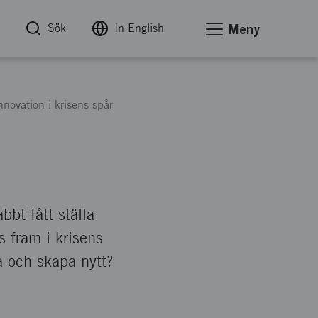
Sök
In English
Meny
nnovation i krisens spår
bt fått ställa
s fram i krisens
a och skapa nytt?