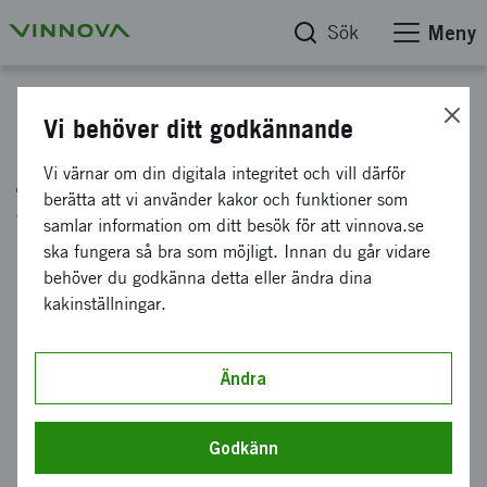
Sök
Meny
Möt våra medarbetare
Vi behöver ditt godkännande
Jenny Johansson stöttar
Vi värnar om din digitala integritet och vill därför
berätta att vi använder kakor och funktioner som
verksamheten med
samlar information om ditt besök för att vinnova.se
administration
ska fungera så bra som möjligt. Innan du går vidare
behöver du godkänna detta eller ändra dina
kakinställningar.
Ett viktigt samhällsuppdrag, en unik kultur och
många passionerade medarbetare. Så beskriver
Ändra
administratören Jenny Johansson Vinnova.
Godkänn