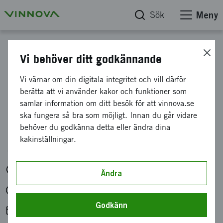
Sök
Meny
Kalender
Vi behöver ditt godkännande
Informationsmöte:
Vi värnar om din digitala integritet och vill därför
berätta att vi använder kakor och funktioner som
Individrörlighet med USA
samlar information om ditt besök för att vinnova.se
och Singapore inom 6G
ska fungera så bra som möjligt. Innan du går vidare
behöver du godkänna detta eller ändra dina
kakinställningar.
Arrangör: Vinnova
Digitalt
Ändra
tis 28 apr. 2026 kl. 11:15-12:00
Godkänn
Lägg till i kalender