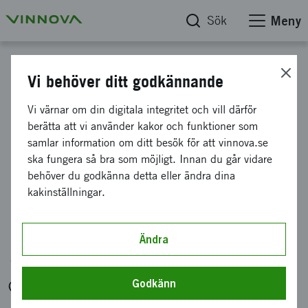
Sök
Meny
Kalender
Vi behöver ditt godkännande
Informationsmöte:
Vi värnar om din digitala integritet och vill därför
berätta att vi använder kakor och funktioner som
Samarbete med Brasilien
samlar information om ditt besök för att vinnova.se
inom hållbar gruvdrift,
ska fungera så bra som möjligt. Innan du går vidare
behöver du godkänna detta eller ändra dina
bioekonomi eller
kakinställningar.
hållbara städer
Ändra
Arrangör: Vinnova
Godkänn
Digitalt