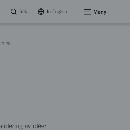
Sök
In English
Meny
dering
alidering av idéer