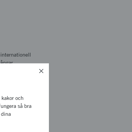
internationell
gångar.
d en total
r till strategiska
h arbete med
r kakor och
fungera så bra
 dina
 september ett
ella förmågan inom