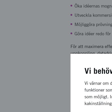
Öka idéernas mogn
Utveckla kommersiel
Möjliggöra prövnin
Göra idéer redo för 
För att maximera effe
uppkoppling, datadriv
Under 2025 har Vinnov
Vi behö
bidragsbudget om 90 m
projekt. Dessa medel 
Vi värnar om d
kommersialisering oc
funktioner som
som möjligt. 
För att ytterligare s
kakinställnin
seminarium som samla