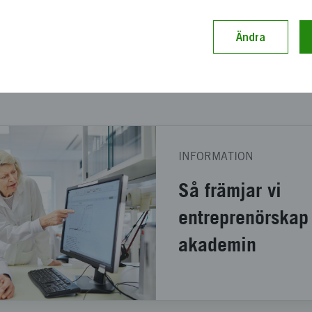
n stärkas.
Ändra
 innovation kan stärkas ino
INFORMATION
Så främjar vi
entreprenörskap
akademin