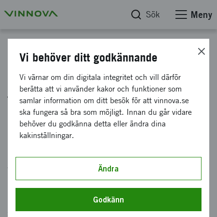
Sök
Meny
Innovation
Vi behöver ditt godkännande
Nationella flygtekniska
Vi värnar om din digitala integritet och vill därför
berätta att vi använder kakor och funktioner som
forskningsprogrammet (NFFP)
samlar information om ditt besök för att vinnova.se
ska fungera så bra som möjligt. Innan du går vidare
behöver du godkänna detta eller ändra dina
Nationella flygtekniska forskningsprogrammet
kakinställningar.
(NFFP) stärker svensk flygindustris
konkurrenskraft och skapar bättre
förutsättningar inom flygteknikområdet i
Ändra
Sverige. Satsningen bygger på ett
regeringsuppdrag till Vinnova, och genomförs i
Godkänn
samverkan med Försvarsmakten.