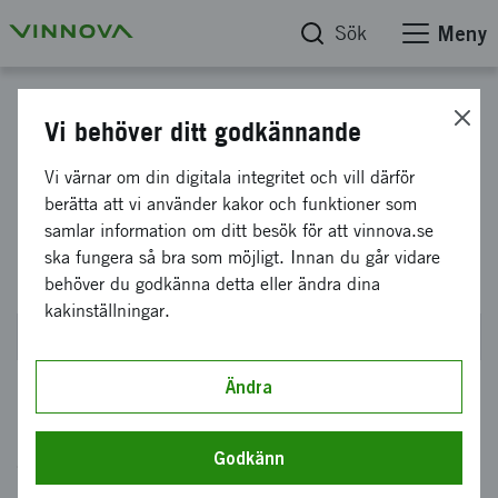
Sök
Meny
IHI - Innovative Health Initiative
Vi behöver ditt godkännande
Internationellt aktörsdrivet
Vi värnar om din digitala integritet och vill därför
berätta att vi använder kakor och funktioner som
innovationssamarbete inom
samlar information om ditt besök för att vinnova.se
hälsa, IHI Call 9
ska fungera så bra som möjligt. Innan du går vidare
behöver du godkänna detta eller ändra dina
kakinställningar.
Stängde den 29 april 2025
Ändra
Innovative Health Initiative, IHI, call 9 är en
Godkänn
aktörsdriven utlysning, där sökande själva ska
identifiera outnyttjade möjligheter inom