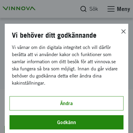
Sök
Meny
Hitta finansiering
Vi behöver ditt godkännande
RAMP Utlysningar
Vi värnar om din digitala integritet och vill därför
berätta att vi använder kakor och funktioner som
samlar information om ditt besök för att vinnova.se
RAMP Utlysningar
ska fungera så bra som möjligt. Innan du går vidare
behöver du godkänna detta eller ändra dina
kakinställningar.
Öppna ansökningstillfällen
Ändra
Godkänn