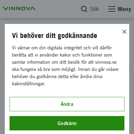
Sök
Meny
EUREKA Innowwide
Vi behöver ditt godkännande
Eureka Innowwide call 5
Vi värnar om din digitala integritet och vill därför
berätta att vi använder kakor och funktioner som
samlar information om ditt besök för att vinnova.se
Öppnar den 1 oktober 2026
ska fungera så bra som möjligt. Innan du går vidare
behöver du godkänna detta eller ändra dina
kakinställningar.
Stöd till innovativa små eller medelstora
företag för att bedöma genomförbarheten av
Ändra
era forsknings- eller kommersiella ambitioner
på internationella marknader.
Godkänn