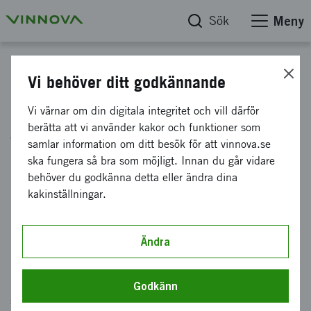
Sök
Meny
Start
Vi behöver ditt godkännande
Berätta vad du söker så hjälper
Vi värnar om din digitala integritet och vill därför
berätta att vi använder kakor och funktioner som
vi dig
samlar information om ditt besök för att vinnova.se
ska fungera så bra som möjligt. Innan du går vidare
behöver du godkänna detta eller ändra dina
Innehållet du söker finns säkert. Men sidan kan
kakinställningar.
ha blivit flyttad eller avpublicerad av misstag.
Skriv i sökrutan nedan vad du letar efter.
Ändra
Hjälp oss bli bättre
Mejla oss gärna en rad
och tala om vilken sida du saknar
Godkänn
så svarar vi dig så fort vi kan. Win win för båda parter.