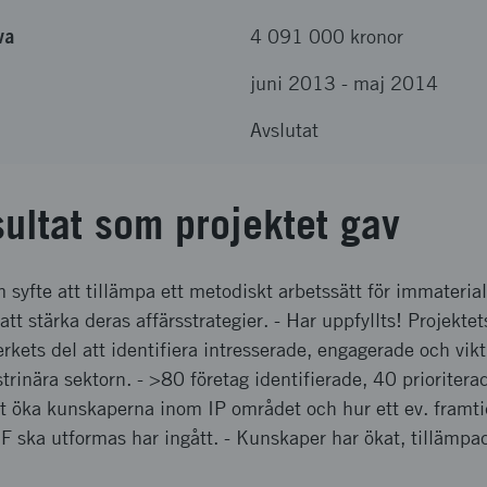
va
4 091 000 kronor
juni 2013
-
maj 2014
Avslutat
sultat som projektet gav
 syfte att tillämpa ett metodiskt arbetssätt för immaterialr
att stärka deras affärsstrategier. - Har uppfyllts! Projekte
rkets del att identifiera intresserade, engagerade och vi
strinära sektorn. - >80 företag identifierade, 40 prioriter
tt öka kunskaperna inom IP området och hur ett ev. framti
MF ska utformas har ingått. - Kunskaper har ökat, tillämp