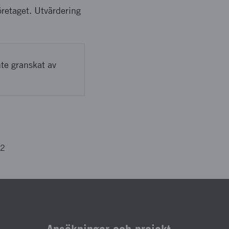
öretaget. Utvärdering
nte granskat av
12