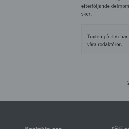
efterföljande delmome
sker.
Texten på den här 
våra redaktörer.
S