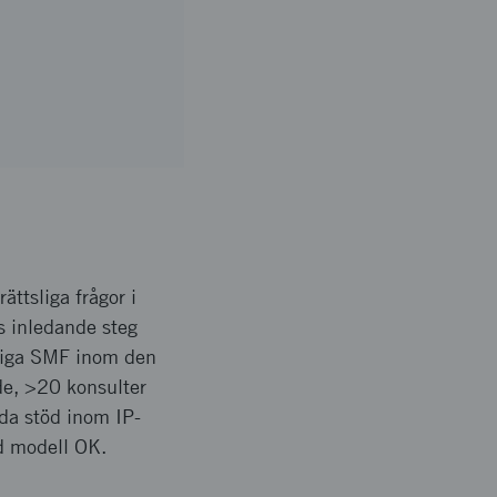
ättsliga frågor i
ts inledande steg
ktiga SMF inom den
ade, >20 konsulter
da stöd inom IP-
ad modell OK.