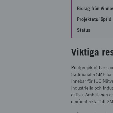
Bidrag från Vinno
Projektets löptid
Status
Viktiga re
Pilotprojektet har som
traditionella SMF för 
innebar för IUC Nätve
industriella och indu
aktiva. Ambitionen a
området riktat till S