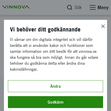
Sök
Meny
Projektdatabas
Vi behöver ditt godkännande
Rökgas till metanol - ny
Vi värnar om din digitala integritet och vill därför
elektrokatalytisk teknik för
berätta att vi använder kakor och funktioner som
samlar information om ditt besök för att vinnova.se
integrering av CO2 i den
ska fungera så bra som möjligt. Innan du går vidare
cirkulära ekonomin
behöver du godkänna detta eller ändra dina
kakinställningar.
Diarienummer
Ändra
2024-02976
Koordinator
Godkänn
CarbGen AB