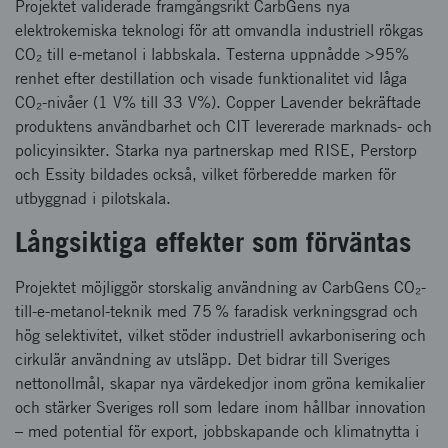
Projektet validerade framgångsrikt CarbGens nya
elektrokemiska teknologi för att omvandla industriell rökgas
CO₂ till e-metanol i labbskala. Testerna uppnådde >95%
renhet efter destillation och visade funktionalitet vid låga
CO₂-nivåer (1 V% till 33 V%). Copper Lavender bekräftade
produktens användbarhet och CIT levererade marknads- och
policyinsikter. Starka nya partnerskap med RISE, Perstorp
och Essity bildades också, vilket förberedde marken för
utbyggnad i pilotskala.
Långsiktiga effekter som förväntas
Projektet möjliggör storskalig användning av CarbGens CO₂-
till-e-metanol-teknik med 75 % faradisk verkningsgrad och
hög selektivitet, vilket stöder industriell avkarbonisering och
cirkulär användning av utsläpp. Det bidrar till Sveriges
nettonollmål, skapar nya värdekedjor inom gröna kemikalier
och stärker Sveriges roll som ledare inom hållbar innovation
– med potential för export, jobbskapande och klimatnytta i