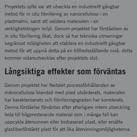
Projektets syfte var att utveckla en industriellt gångbar
metod för in situ fibrillering av nanocellulosa i en
plastmatris, samt att validera materialen i en
verklighetstrogen miljö. Genom projektet har förståelsen av
in situ fibrillering ökat, dock så har tekniska utmaningar
begränsat möjligheten att etablera en industriellt gångbar
metod för att uppnå detta på en tillfredsställande nivå, detta
kommer vidareutvecklas efter projektets slut.
Långsiktiga effekter som förväntas
Genom projektet har flertalet processförhållanden av
mikrocellulosa blandad med plast utvärderats, materialen
har karakteriserats och fibrilleringsgraden har korrelerats.
Denna förståelse förväntas efter ytterligare intern utveckling
leda till högpresterande material som i många fall kan
uppcykla återvunnen eller biobaserad plast, eller ersätta
glasfiberförstärkt plast för att öka återvinningsmöjligheterna.