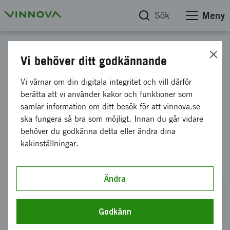
Sök
Meny
Projektdatabas
Vi behöver ditt godkännande
In situ fibrillering av
Vi värnar om din digitala integritet och vill därför
nanocellulosa för
berätta att vi använder kakor och funktioner som
samlar information om ditt besök för att vinnova.se
kostnadseffektiva, och
ska fungera så bra som möjligt. Innan du går vidare
högpresterande
behöver du godkänna detta eller ändra dina
kakinställningar.
lättviktskompositer
Ändra
Diarienummer
2021-03493
Godkänn
Koordinator