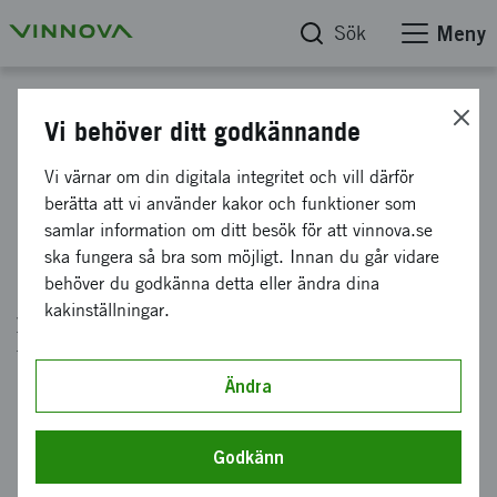
Sök
Meny
AO-sida
Vi behöver ditt godkännande
Redaktörens
Vi värnar om din digitala integritet och vill därför
berätta att vi använder kakor och funktioner som
kommunikationsdel på AO-sida
samlar information om ditt besök för att vinnova.se
ska fungera så bra som möjligt. Innan du går vidare
behöver du godkänna detta eller ändra dina
På alla AO-sidor finns det under fliken AO två
kakinställningar.
ytor för kommunikation. Här lägger redaktören
till innehåll som vår Prenumerationssida för
nyhetsbrev och övriga sociala kanaler,
Ändra
Prenumerationsblock - Vinnova med mera.
Godkänn
Kommunikationsdelen på AO-sida består idag (september