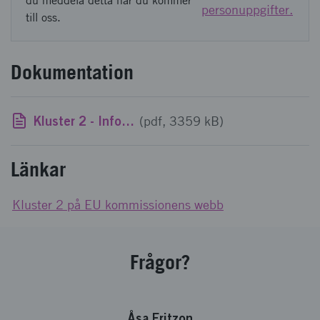
du meddela detta när du kommer
personuppgifter.
till oss.
Dokumentation
Kluster 2 - Infomöte 26.02.24 - delas.pdf
(pdf, 3359 kB)
Länkar
Kluster 2 på EU kommissionens webb
Frågor?
Åsa Fritzon