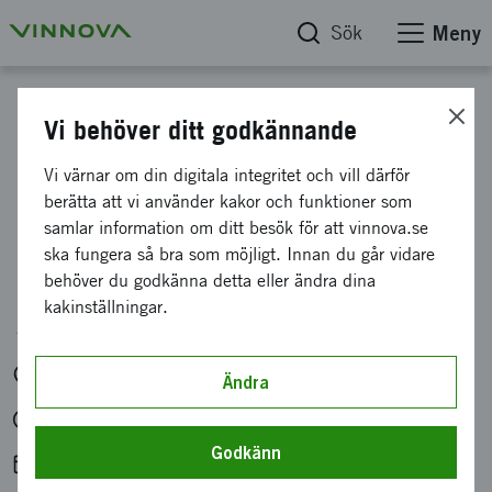
Sök
Meny
Kalender
Vi behöver ditt godkännande
Informationsmöte för
Vi värnar om din digitala integritet och vill därför
berätta att vi använder kakor och funktioner som
Horisont Europas kluster
samlar information om ditt besök för att vinnova.se
2
ska fungera så bra som möjligt. Innan du går vidare
behöver du godkänna detta eller ändra dina
kakinställningar.
Arrangör: Vinnova
Digitalt
Ändra
tis 24 feb. 2026 kl. 14:00-15:30
Godkänn
Lägg till i kalender