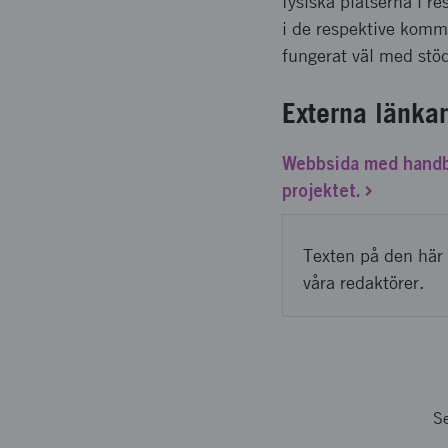
fysiska platserna i r
i de respektive kom
fungerat väl med stöd
Externa länkar
Webbsida med handbo
projektet.
Texten på den här 
våra redaktörer.
S