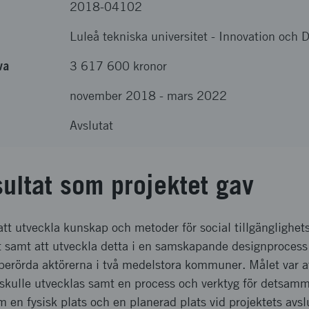
2018-04102
Luleå tekniska universitet
-
Innovation och 
va
3 617 600 kronor
november 2018
-
mars 2022
Avslutat
sultat som projektet gav
 att utveckla kunskap och metoder för social tillgänglighet
 samt att utveckla detta i en samskapande designprocess a
erörda aktörerna i två medelstora kommuner. Målet var at
skulle utvecklas samt en process och verktyg för detsamma
 en fysisk plats och en planerad plats vid projektets avs