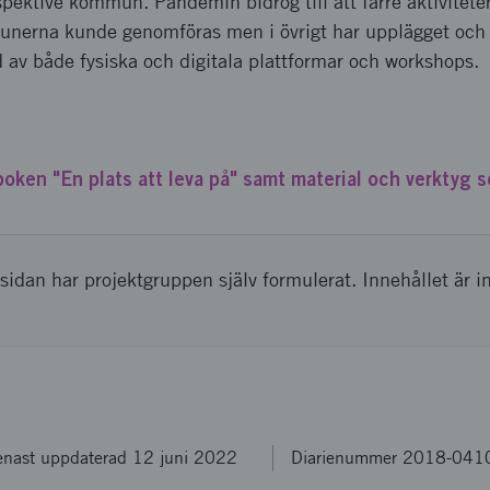
espektive kommun. Pandemin bidrog till att färre aktivitet
munerna kunde genomföras men i övrigt har upplägget oc
 av både fysiska och digitala plattformar och workshops.
ken "En plats att leva på" samt material och verktyg s
sidan har projektgruppen själv formulerat. Innehållet är i
enast uppdaterad 12 juni 2022
Diarienummer 2018-041