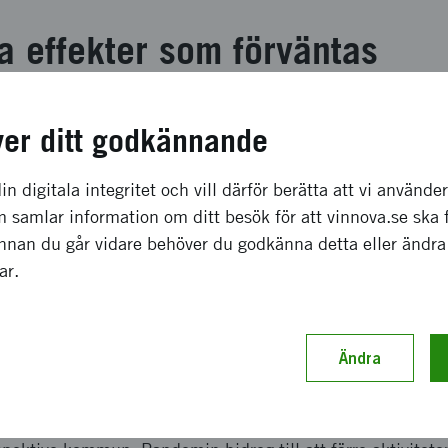
a effekter som förväntas
et är 1) handboken "En plats att leva på - verktyg och met
ver ditt godkännande
aktiva livsmiljöer" som har utvecklats tillsammans med de
 är även 2) Kulturhusplatsen i Skellefteå kommun som fä
in digitala integritet och vill därför berätta att vi använde
ade näridrottsplatsen Bifrostparken i Mölndals kommun.
 samlar information om ditt besök för att vinnova.se ska 
banbrytande program i form av process och verktyg som förv
Innan du går vidare behöver du godkänna detta eller ändra
g och social tillgänglighet i stadsutveckling.
gar.
ch genomförande
Ändra
i form av en designprocess med de fyra arbetspaketen 1) 
aluate där de deltagande aktörerna från Skellefteå och 
d kunskapsutveckling om inkludering, normer och tillgäng