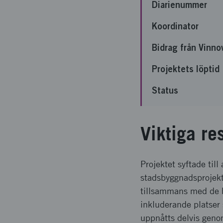
Diarienummer
Koordinator
Bidrag från Vinno
Projektets löptid
Status
Viktiga re
Projektet syftade till
stadsbyggnadsprojekt
tillsammans med de b
inkluderande platser 
uppnåtts delvis genom