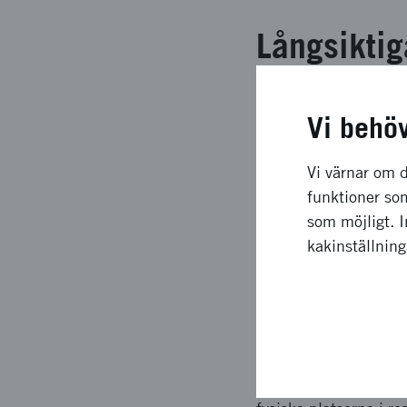
Långsiktig
resultatet av projekt
Vi behö
inkluderande och attr
kommunerna. Resultat
Vi värnar om d
2022 samt den planer
funktioner som
av projektet var ett 
som möjligt. 
kunskap om inkluderin
kakinställnin
Upplägg o
Projektet planerades 
3) Develop och 4) Ev
arbetat parallellt me