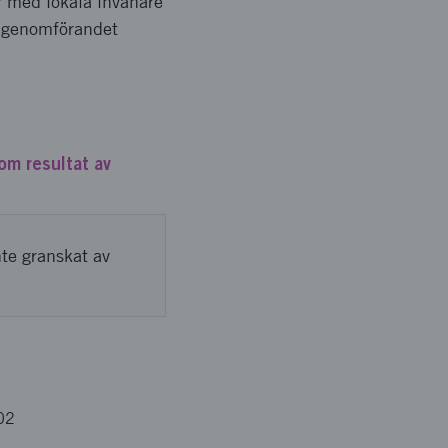
er med lokala invånare
h genomförandet
om resultat av
nte granskat av
02