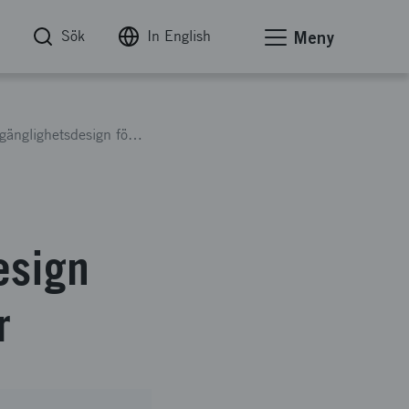
Sök
In English
Meny
People-Tools-Process-Place: Designdriven tillgänglighetsdesign för små och medelstora städer
esign
r