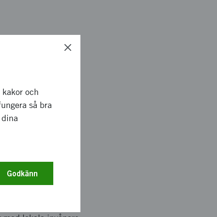
oder för samskapade,
 berörda aktörerna i
rdigställs våren
r kakor och
 Förväntade effekter
fungera så bra
äntas leda till ökad
 dina
Godkänn
Discover, 2) Define,
Mölndals kommun
lighet samt de två