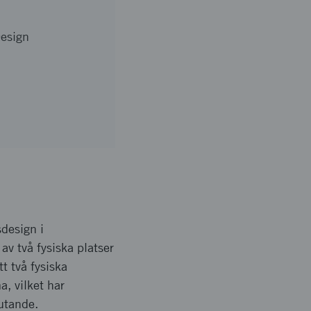
Design
sdesign i
v två fysiska platser
t två fysiska
, vilket har
lutande.