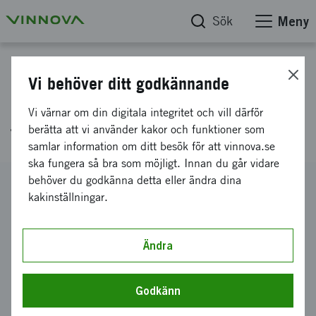
Sök
Meny
Projektdatabas
Vi behöver ditt godkännande
Miljövänligt rengöringsmedel
Vi värnar om din digitala integritet och vill därför
för borttagning av pulverlack
berätta att vi använder kakor och funktioner som
samlar information om ditt besök för att vinnova.se
ska fungera så bra som möjligt. Innan du går vidare
behöver du godkänna detta eller ändra dina
Diarienummer
kakinställningar.
2009-03823
Koordinator
Envirostripp Chemicals AB
Ändra
Bidrag från Vinnova
443 000 kronor
Godkänn
Projektets löptid