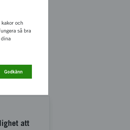
samarbeten inom
r kakor och
en att lära från det
fungera så bra
 som genomsyrar alla
 dina
ur man tar sig an
rigenom bidra till att
Godkänn
ighet att