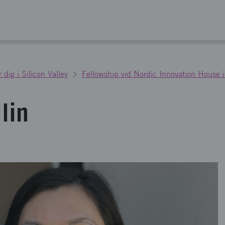
 dig i Silicon Valley
Fellowship vid Nordic Innovation House i 
lin