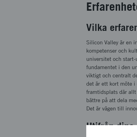
Erfarenhet
Vilka erfare
Silicon Valley är en 
kompetenser och kult
universitet och start
fundamentet i den un
viktigt och centralt 
det är ett kort möte i
framtidsplats där all
bättre på att dela me
Det är vägen till inno
Utifrån dina