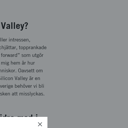
 Valley?
ler intressen,
chjättar, topprankade
t forward” som utgör
d mig hem är hur
änniskor. Oavsett om
ilicon Valley är en
verige behöver vi bli
isken att misslyckas.
bidra med i