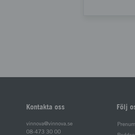
Kontakta oss
Följ o
vinnova@vinnova.se
Prenume
08-473 30 00
Podden 