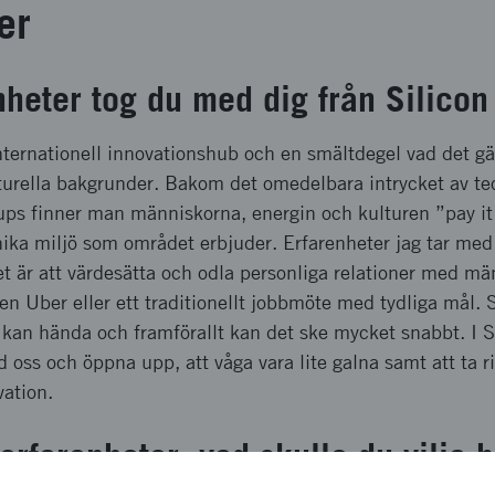
er
nheter tog du med dig från Silicon
internationell innovationshub och en smältdegel vad det gäl
urella bakgrunder. Bakom det omedelbara intrycket av te
-ups finner man människorna, energin och kulturen ”pay i
ika miljö som området erbjuder. Erfarenheter jag tar me
det är att värdesätta och odla personliga relationer med m
 en Uber eller ett traditionellt jobbmöte med tydliga mål. S
t kan hända och framförallt kan det ske mycket snabbt. I S
d oss och öppna upp, att våga vara lite galna samt att ta r
vation.
 erfarenheter, vad skulle du vilja 