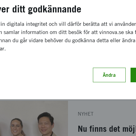
 innovationssystemet?
ver ditt godkännande
 vara en accelerator för fler dynamiska, internationella 
in digitala integritet och vill därför berätta att vi använde
nce men även andra områden. Silicon Valley och USA har äv
 samlar information om ditt besök för att vinnova.se ska 
där vi till exempel kommit långt inom området hållbarhet
Innan du går vidare behöver du godkänna detta eller ändra
r idag. Därtill vill jag bidra med en konkret kunskap om h
gar.
etag, universitet, offentlig organisation eller familj och dä
ren kan få fästa i Sverige.
Ändra
NYHET
Nu finns det möjl