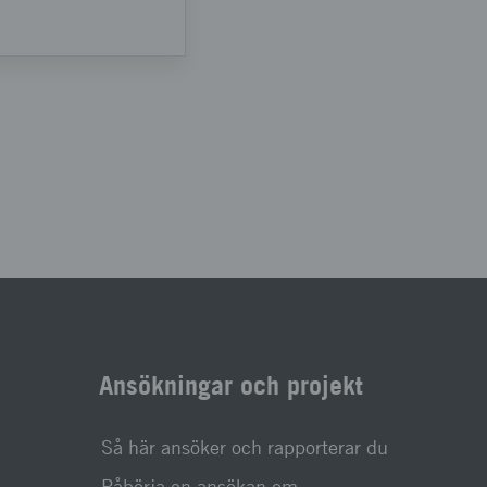
Ansökningar och projekt
Så här ansöker och rapporterar du
Påbörja en ansökan om