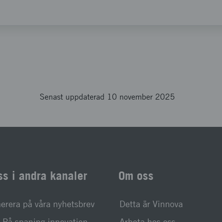
Senast uppdaterad 10 november 2025
ss i andra kanaler
Om oss
rera på våra nyhetsbrev
Detta är Vinnova
På spaning innovation
Arbeta hos oss