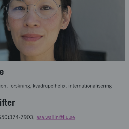
e
ion, forskning, kvadrupelhelix, internationalisering
fter
650)374-7903,
asa.wallin@liu.se