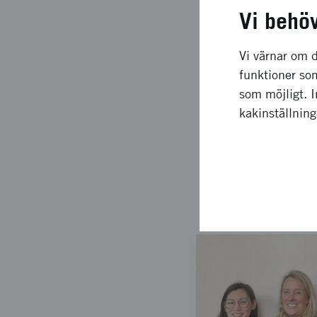
det svenska
Vi behö
Att öppna upp för och
Vi värnar om d
framförallt life scie
funktioner som
svenska ekosystemet 
som möjligt. 
sektorer och bransche
kakinställnin
Silicon Valley som för
”pay it forward”-kultu