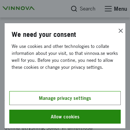
Search
Menu
Find the right funding
We need your consent
Innovationsmiljöer inom
We use cookies and other technologies to collate
information about your visit, so that vinnova.se works
precisionshälsa
well for you. Before you contine, you need to allow
these cookies or change your privacy settings.
Nutidens hälsoutmaningar är stora och
komplexa. Samtidigt skapar ny teknik och
digitalisering stora möjligheter att nyttja och
Manage privacy settings
förbättra individens förutsättningar till ökad
hälsa och välbefinnande på ett jämlikt och
Allow cookies
hållbart sätt. Det kallar vi precisionshälsa. I
denna utlysning söker vi ambitiösa