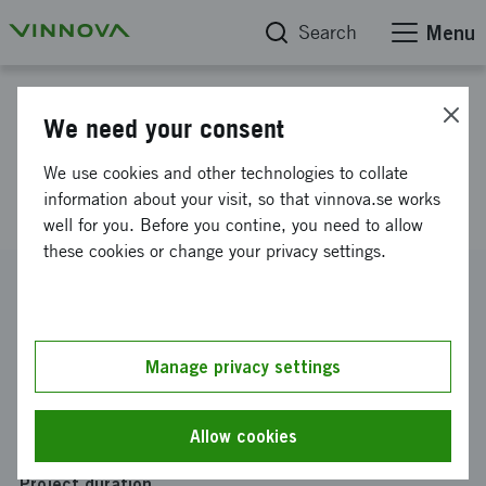
Search
Menu
Projektdatabas
We need your consent
Gamification of the Innovation
We use cookies and other technologies to collate
Process
information about your visit, so that vinnova.se works
well for you. Before you contine, you need to allow
these cookies or change your privacy settings.
Reference number
2016-05203
Coordinator
Manage privacy settings
VELLICHOR AB
Funding from Vinnova
Allow cookies
SEK 614 954
Project duration