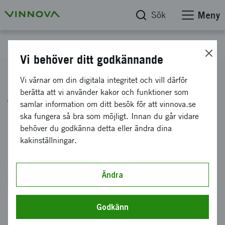
Sök
Meny
Webb-tv
Vi behöver ditt godkännande
Samverket – Innovationshubb
Vi värnar om din digitala integritet och vill därför
berätta att vi använder kakor och funktioner som
för offentlig sektor genom
samlar information om ditt besök för att vinnova.se
coworking och samskapande
ska fungera så bra som möjligt. Innan du går vidare
behöver du godkänna detta eller ändra dina
kakinställningar.
Uppdaterad: 3 februari 2022 | Publicerad: 2 februari 2022
Vinnova satsar nu på ett pilotprojekt för
Ändra
coworking och samskapande, där olika
myndigheter möts på en gemensam plats.
Godkänn
Samverket testas nu i Stockholm och