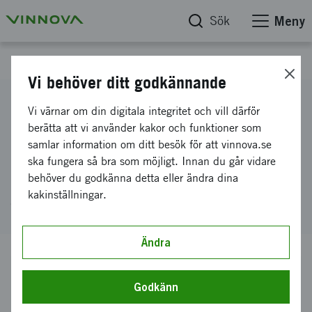
Sök
Meny
Webb-tv
Vi behöver ditt godkännande
Life science - vad Vinnova gör
Vi värnar om din digitala integritet och vill därför
berätta att vi använder kakor och funktioner som
samlar information om ditt besök för att vinnova.se
Uppdaterad: 5 december 2017 | Publicerad: 20 februari 2017
ska fungera så bra som möjligt. Innan du går vidare
behöver du godkänna detta eller ändra dina
En film som ger en inblick i vad Vinnova
kakinställningar.
arbetar med inom området life science.
Ändra
För att vara mer anonym har du har valt att stänga av
Godkänn
vissa funktioner på vår webbplats, som till exempel att