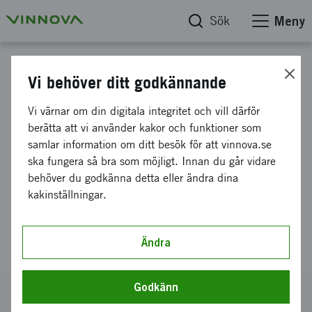
Sök
Meny
Start
Vi behöver ditt godkännande
2026-01405 Impact
Vi värnar om din digitala integritet och vill därför
berätta att vi använder kakor och funktioner som
Innovation: Förstudier i Water
samlar information om ditt besök för att vinnova.se
Wise Societies 2026
ska fungera så bra som möjligt. Innan du går vidare
behöver du godkänna detta eller ändra dina
Innovativa lösningar med kund
kakinställningar.
Ändra
Godkänn
Utlysningstext för erbjudandet