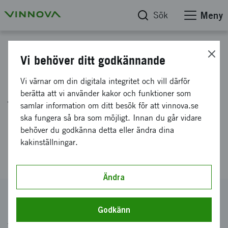
Sök
Meny
Start
Vi behöver ditt godkännande
2026-00271 Samarbetsprojekt
Vi värnar om din digitala integritet och vill därför
berätta att vi använder kakor och funktioner som
för små och medelstora företag
samlar information om ditt besök för att vinnova.se
Sverige-Tyskland våren 2026
ska fungera så bra som möjligt. Innan du går vidare
behöver du godkänna detta eller ändra dina
kakinställningar.
Ändra
Utlysningstext för erbjudandet
Godkänn
Tips: För att skapa en PDF med all information om