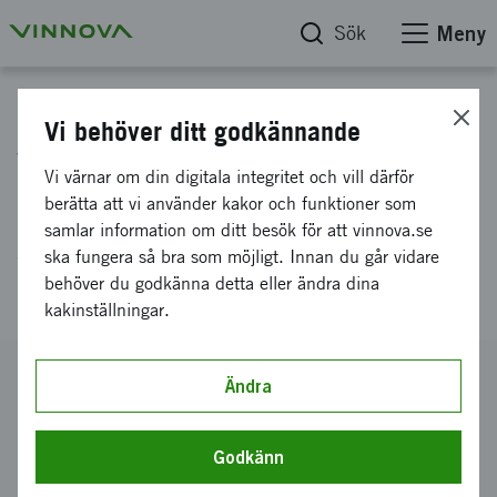
Sök
Meny
Projektdatabas
Vi behöver ditt godkännande
Visualization and software tool
Vi värnar om din digitala integritet och vill därför
integration using OSLC to
berätta att vi använder kakor och funktioner som
samlar information om ditt besök för att vinnova.se
support efficient product
ska fungera så bra som möjligt. Innan du går vidare
development
behöver du godkänna detta eller ändra dina
kakinställningar.
Diarienummer
Ändra
2013-00961
Koordinator
Godkänn
FindOut Technologies AB